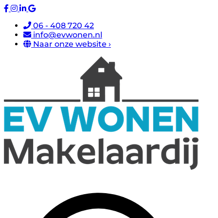
06 - 408 720 42
info@evwonen.nl
Naar onze website ›