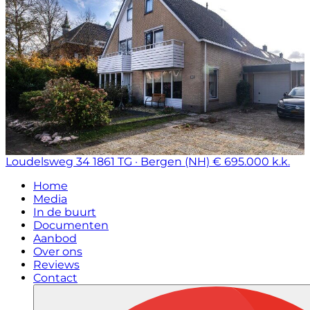
Loudelsweg 34
1861 TG · Bergen (NH)
€ 695.000 k.k.
Home
Media
In de buurt
Documenten
Aanbod
Over ons
Reviews
Contact