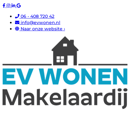
06 - 408 720 42
info@evwonen.nl
Naar onze website ›