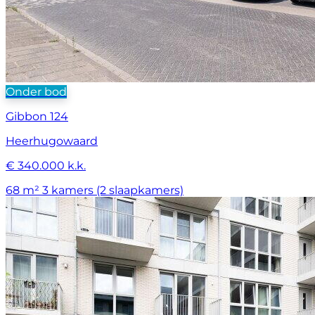
Onder bod
Gibbon 124
Heerhugowaard
€ 340.000 k.k.
68 m²
3 kamers (2 slaapkamers)