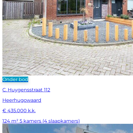
Onder bod
C. Huygensstraat 112
Heerhugowaard
€ 435.000 k.k.
124 m²
5 kamers (4 slaapkamers)