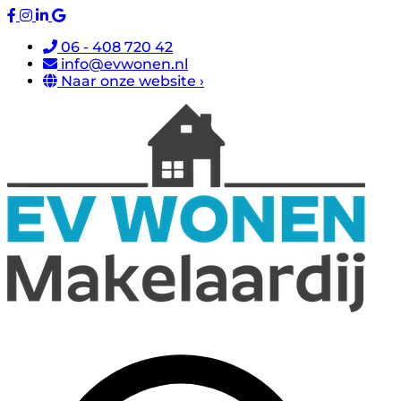
06 - 408 720 42
info@evwonen.nl
Naar onze website ›