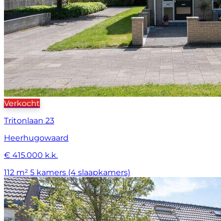
Verkocht
Tritonlaan 23
Heerhugowaard
€ 415.000 k.k.
112 m²
5 kamers (4 slaapkamers)