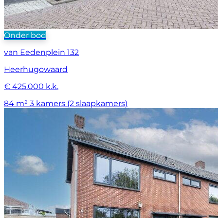
Onder bod
van Eedenplein 132
Heerhugowaard
€ 425.000 k.k.
84 m²
3 kamers (2 slaapkamers)