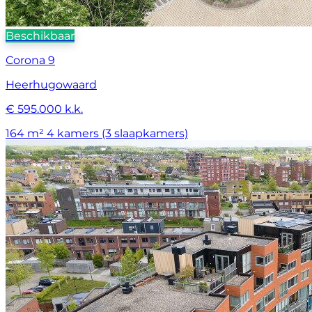
Beschikbaar
Corona 9
Heerhugowaard
€ 595.000 k.k.
164 m²
4 kamers (3 slaapkamers)