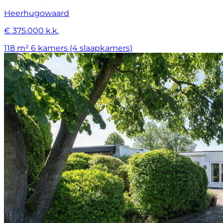
Heerhugowaard
€ 375.000 k.k.
118 m²
6 kamers (4 slaapkamers)