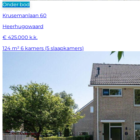
Onder bod
Krusemanlaan 60
Heerhugowaard
€ 425.000 k.k.
124 m²
6 kamers (5 slaapkamers)