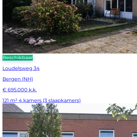
Beschikbaar
Loudelsweg 34
Bergen (NH)
€ 695.000 k.k.
121 m²
4 kamers (3 slaapkamers)