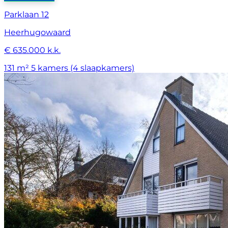
Parklaan 12
Heerhugowaard
€ 635.000 k.k.
131 m²
5 kamers (4 slaapkamers)