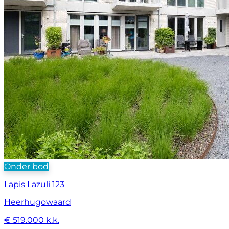
Onder bod
Lapis Lazuli 123
Heerhugowaard
€ 519.000 k.k.