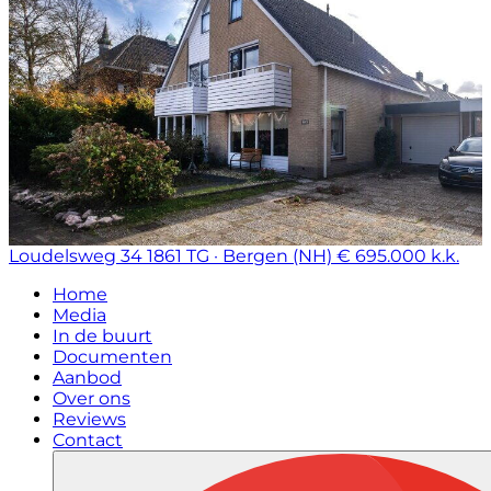
Loudelsweg 34
1861 TG · Bergen (NH)
€ 695.000 k.k.
Home
Media
In de buurt
Documenten
Aanbod
Over ons
Reviews
Contact