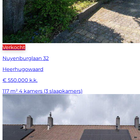
Verkocht
Nuyenburglaan 32
Heerhugowaard
€ 550.000 k.k.
117 m²
4 kamers (3 slaapkamers)