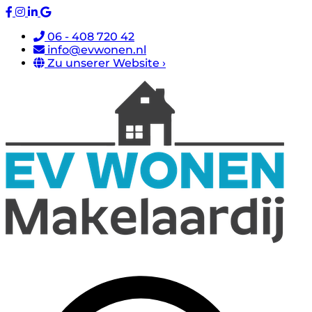
06 - 408 720 42
info@evwonen.nl
Zu unserer Website ›