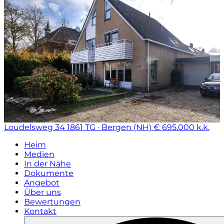
Loudelsweg 34
1861 TG · Bergen (NH)
€ 695.000 k.k.
Heim
Medien
In der Nähe
Dokumente
Angebot
Über uns
Bewertungen
Kontakt