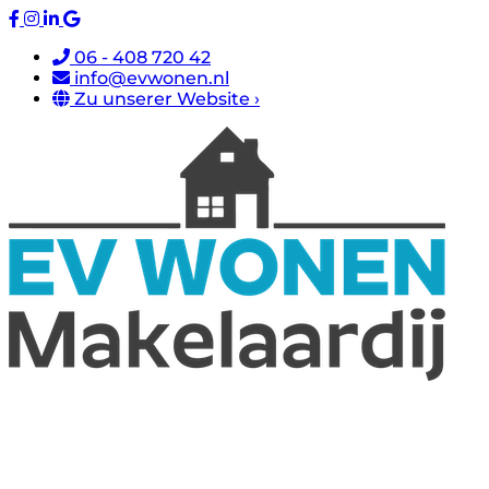
06 - 408 720 42
info@evwonen.nl
Zu unserer Website ›